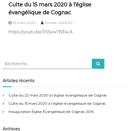
Culte du 15 mars 2020 à l’église
o
g
évangélique de Cognac
n
15 mars 2020
Dinesh SAMUEL
a
https://youtu.be/0S5ow7834LA
c
R
R
e
e
c
c
h
e
h
Articles récents
r
e
c
h
r
e
Culte du 22 mars 2020 à l’église évangélique de Cognac
r
c
Culte du 15 mars 2020 à l’église évangélique de Cognac
h
e
Inauguration Eglise Évangélique de Cognac 2014
r
:
Archives