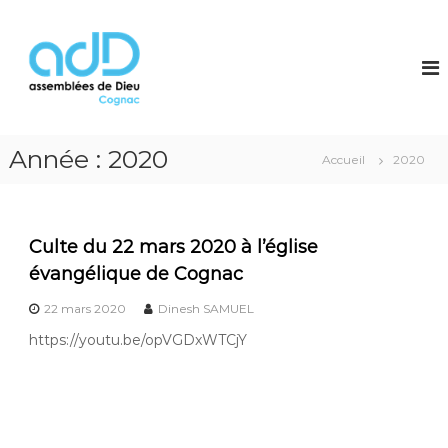
A
l
E
l
g
e
l
r
i
a
s
u
e
Année :
2020
c
Accueil
2020
E
o
n
v
t
a
e
Culte du 22 mars 2020 à l’église
n
n
g
évangélique de Cognac
u
e
22 mars 2020
Dinesh SAMUEL
l
https://youtu.be/opVGDxWTCjY
i
q
u
e
C