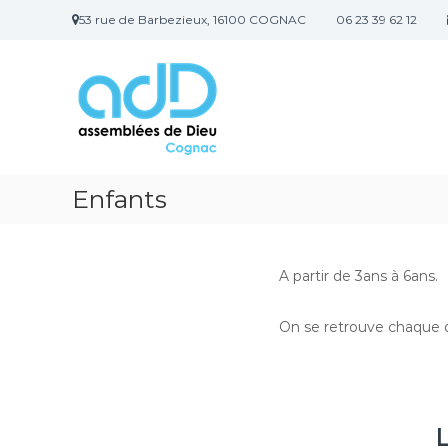
A
53 rue de Barbezieux, 16100 COGNAC
06 23 39 62 12
l
E
l
g
e
r
l
a
i
u
s
c
e
o
E
Enfants
n
v
t
a
e
n
n
A partir de 3ans à 6ans.
u
g
e
On se retrouve chaque d
l
i
q
u
e