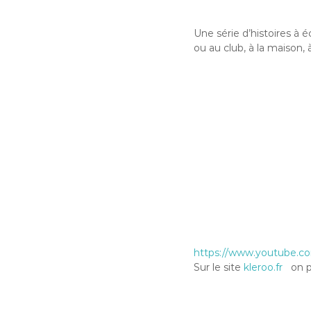
C
o
Une série d’histoires à é
g
ou au club, à la maison,
n
a
c
https://www.youtube.
Sur le site
kleroo.fr
on pe